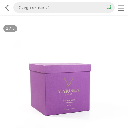
2
/
5