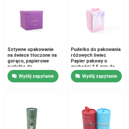
O nas
Wycieczka po fabryce
Sztywne opakowanie
Pudełko do pakowania
Kontrola jakości
na świece tłoczone na
różowych świec
gorąco, papierowe
Papier pakowy o
pudełko do
grubości 2,5 mm do
Skontaktuj się z nami
podnoszenia o
szklanej osłony
Wyślij zapytanie
Wyślij zapytanie
grubości 2,5 mm
Aktualności
Sprawy
Poprosić o wycenę