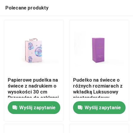
Polecane produkty
Papierowe pudełka na
Pudełko na świece o
świece z nadrukiem o
różnych rozmiarach z
wysokości 30 cm
wkładką Luksusowy
Do domu
Przenośne do szklanej
niestandardowy
osłony
recykling
Wyślij zapytanie
Wyślij zapytanie
Produkty
Filmy