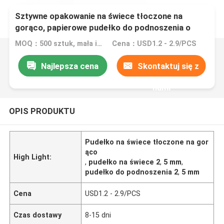
Sztywne opakowanie na świece tłoczone na
gorąco, papierowe pudełko do podnoszenia o
grubości 2,5 mm
MOQ：500 sztuk, mała ilość jest akceptowalna
Cena：USD1.2 - 2.9/PCS
Najlepsza cena
Skontaktuj się z
nami
OPIS PRODUKTU
Pudełko na świece tłoczone na gor
ąco
High Light:
,
pudełko na świece 2
,
5 mm
,
pudełko do podnoszenia 2
,
5 mm
Cena
USD1.2 - 2.9/PCS
Czas dostawy
8-15 dni