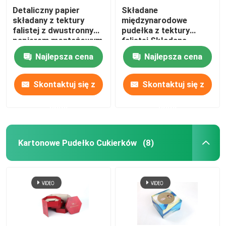
Detaliczny papier
Składane
składany z tektury
międzynarodowe
falistej z dwustronnym
pudełka z tektury
papierem montażowym
falistej Składana
wysyłka
Najlepsza cena
Najlepsza cena
Skontaktuj się z
Skontaktuj się z
nami
nami
Kartonowe Pudełko Cukierków
(8)