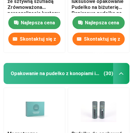
ze sztywną szufladą
luksusowe opakowanie
Zrównoważona
Pudełko na biżuterię
personalizacja kartonu
Papierowe pudełka na
prezenty o grubości
Najlepsza cena
Najlepsza cena
3,3 mm
Skontaktuj się z
Skontaktuj się z
nami
nami
Opakowanie na pudełko z konopiami indyjskimi
(30)