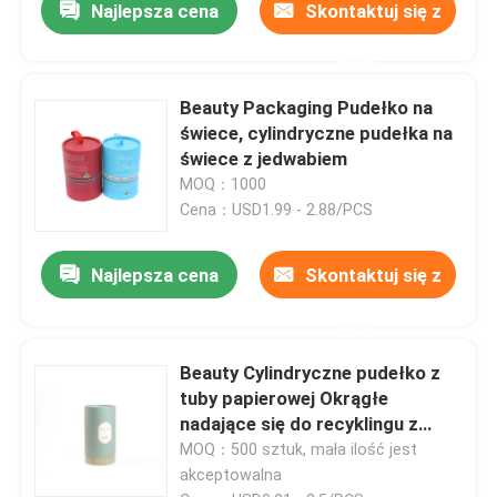
Najlepsza cena
Skontaktuj się z
Kartonowe pudełka na prezenty
nami
Beauty Packaging Pudełko na
świece, cylindryczne pudełka na
świece z jedwabiem
MOQ：1000
Cena：USD1.99 - 2.88/PCS
Najlepsza cena
Skontaktuj się z
nami
Beauty Cylindryczne pudełko z
tuby papierowej Okrągłe
nadające się do recyklingu z
jedwabiem
MOQ：500 sztuk, mała ilość jest
akceptowalna