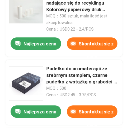
nadające się do recyklingu
Kolorowy papierowy druk
offsetowy w cylindrze
Produkty
MOQ：500 sztuk, mała ilość jest
akceptowalna
Cena：USD0.22 - 2.4/PCS
videos
Najlepsza cena
Skontaktuj się z
Składane pudełko do pakowania
nami
Pudełko do aromaterapii ze
pudełko do pakowania kosmetyków
srebrnym stemplem, czarne
pudełko z wstążką o grubości 2
mm
Opakowanie na pudełko z konopiami indyjskimi
MOQ：500
Cena：USD2.45 - 3.78/PCS
Pudełko do pakowania świec
Najlepsza cena
Skontaktuj się z
nami
Pudełko z tektury falistej