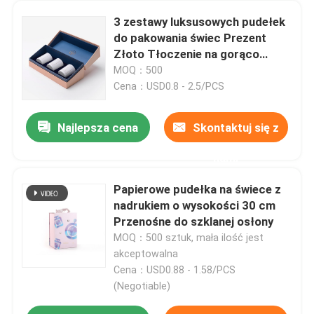
3 zestawy luksusowych pudełek
Kartonowe Pudełko Cukierków
do pakowania świec Prezent
Złoto Tłoczenie na gorąco
Grubość 2 mm
MOQ：500
Kartonowy stojak ekspozycyjny
Cena：USD0.8 - 2.5/PCS
Pudełko do pakowania zabawek
Najlepsza cena
Skontaktuj się z
nami
Pudełko kartonowe z elektroniką
Papierowe pudełka na świece z
nadrukiem o wysokości 30 cm
Pudełko kartonowe na biżuterię
Przenośne do szklanej osłony
MOQ：500 sztuk, mała ilość jest
akceptowalna
Pudełka kartonowe do przechowywania żywności
Cena：USD0.88 - 1.58/PCS
(Negotiable)
Pudełko do pakowania odzieży