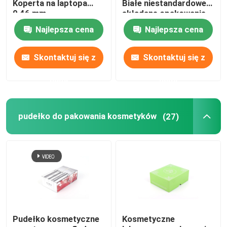
Koperta na laptopa
Białe niestandardowe
0,46 mm
składane opakowanie
do laboratorium
Najlepsza cena
Najlepsza cena
Skontaktuj się z
Skontaktuj się z
nami
nami
pudełko do pakowania kosmetyków
(27)
Pudełko kosmetyczne
Kosmetyczne