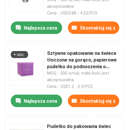
akceptowalna
Cena：USD3.88 - 4.23/PCS
Najlepsza cena
Skontaktuj się z
nami
Sztywne opakowanie na świece
tłoczone na gorąco, papierowe
pudełko do podnoszenia o
grubości 2,5 mm
MOQ：500 sztuk, mała ilość jest
akceptowalna
Cena：USD1.2 - 2.9/PCS
Dom
Najlepsza cena
Skontaktuj się z
O nas
nami
Pudełko do pakowania świec
Łączność