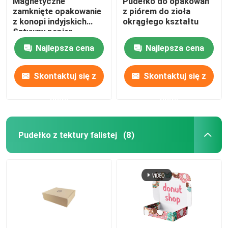
Magnetyczne
Pudełko do opakowań
zamknięte opakowanie
z piórem do zioła
z konopi indyjskich
okrągłego kształtu
Sztywny papier
Niestandardowy dla
Najlepsza cena
Najlepsza cena
Vape
Skontaktuj się z
Skontaktuj się z
nami
nami
Pudełko z tektury falistej
(8)