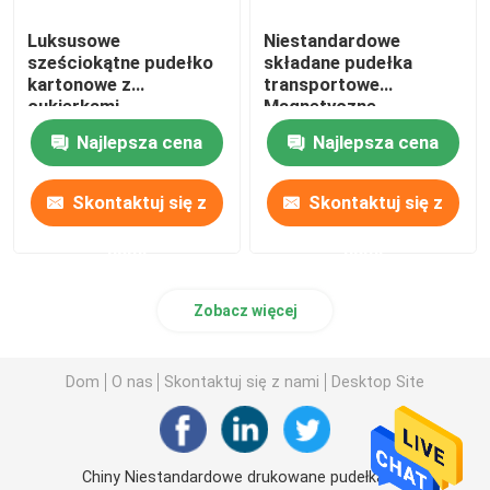
Luksusowe
Niestandardowe
sześciokątne pudełko
składane pudełka
kartonowe z
transportowe
cukierkami
Magnetyczne
Kosmetyczne
zamknięte kartony
Najlepsza cena
Najlepsza cena
przechowywanie
Luksusowe na żywność
biżuterii Sztywne
Skontaktuj się z
Skontaktuj się z
nami
nami
Zobacz więcej
Dom
O nas
Skontaktuj się z nami
Desktop Site
Chiny Niestandardowe drukowane pudełka na