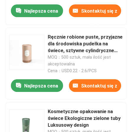
Najlepsza cena
Skontaktuj się z
nami
Ręcznie robione puste, przyjazne
dla środowiska pudełka na
świece, sztywne cylindryczne
okrągłe pudełko kartonowe
MOQ：500 sztuk, mała ilość jest
akceptowalna
Cena：USD0.22 - 2.6/PCS
Najlepsza cena
Skontaktuj się z
nami
Kosmetyczne opakowanie na
świece Ekologiczne zielone tuby
Luksusowy design
MOQ：500 sztuk, mała ilość jest